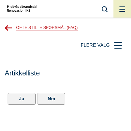
MGR
Du
OFTE STILTE SPØRSMÅL (FAQ)
er
FLERE VALG
her:
Artikkelliste
Ja
Nei